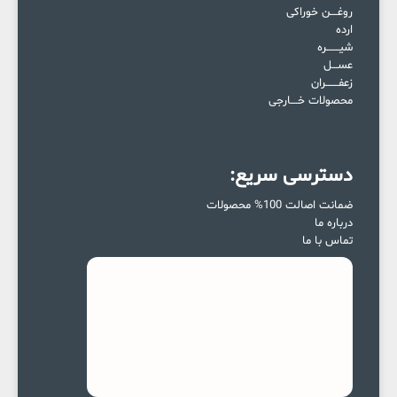
روغــــن خوراکی
ارده
شیـــــــره
عســـل
زعفـــــــران
محصولات خــــارجی
دسترسی سریع:
ضمانت اصالت 100% محصولات
درباره ما
تماس با ما