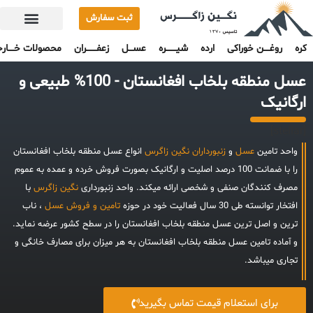
ثبت سفارش
تماس با ما
ضمانت اصالت 100% محصولات
کره
روغــــن خوراکی
ارده
شیـــــــره
عســـل
زعفـــــــران
محصولات خــــار
عسل منطقه بلخاب افغانستان - 100% طبیعی و
ارگانیک
[stellar]
واحد تامین
عسل
و
زنبورداران
نگین زاگرس
انواع عسل منطقه بلخاب افغانستان
را با ضمانت 100 درصد اصلیت و ارگانیک بصورت فروش خرده و عمده به عموم
مصرف کنندگان صنفی و شخصی ارائه میکند. واحد زنبورداری
نگین زاگرس
با
افتخار توانسته طی 30 سال فعالیت خود در حوزه
تامین و فروش عسل
، ناب
ترین و اصل ترین عسل منطقه بلخاب افغانستان را در سطح کشور عرضه نماید.
و آماده تامین عسل منطقه بلخاب افغانستان به هر میزان برای مصارف خانگی و
تجاری میباشد.
برای استعلام قیمت تماس بگیرید