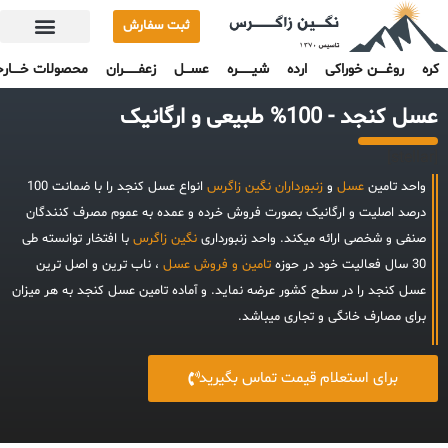
ثبت سفارش
تماس با ما
ضمانت اصالت 100% محصولات
کره
روغــــن خوراکی
ارده
شیـــــــره
عســـل
زعفـــــــران
محصولات خــــار
عسل کنجد - 100% طبیعی و ارگانیک
[stellar]
واحد تامین
عسل
و
زنبورداران
نگین زاگرس
انواع عسل کنجد را با ضمانت 100
درصد اصلیت و ارگانیک بصورت فروش خرده و عمده به عموم مصرف کنندگان
صنفی و شخصی ارائه میکند. واحد زنبورداری
نگین زاگرس
با افتخار توانسته طی
30 سال فعالیت خود در حوزه
تامین و فروش عسل
، ناب ترین و اصل ترین
عسل کنجد را در سطح کشور عرضه نماید. و آماده تامین عسل کنجد به هر میزان
برای مصارف خانگی و تجاری میباشد.
برای استعلام قیمت تماس بگیرید