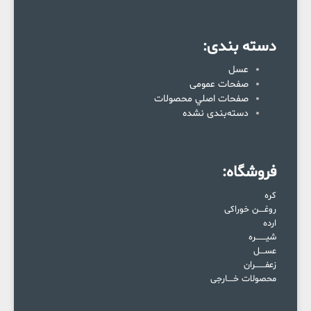
دسته بندی:
عسل
صفحات عمومی
صفحات اصلي محصولات
دسته‌بندی نشده
فروشگاه:
کره
روغــــن خوراکی
ارده
شیـــــــره
عســـل
زعفـــــــران
محصولات خــــارجی